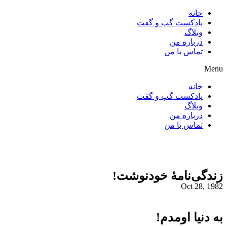
پرش
خانه
به
پادکست گپ و گفت
محتوا
وبلاگ
درباره من
تماس با من
Menu
خانه
پادکست گپ و گفت
وبلاگ
درباره من
تماس با من
زندگی‌نامۀ خودنوشت!
Oct 28, 1982
به دنیا اومدم!