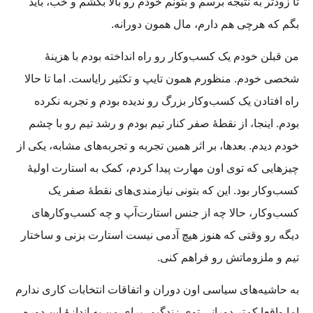
تا زودتر به نتیجه برسم و بتونم خودم رو بالا بکشم و خب، باید
بگم که هرچی هم دارم، مال همون دورانه.
من قبلن خودم یک کسب‌وکار رو راه انداخته بودم با هزینۀ
شخصی خودم. منظورم همون تایپ و تکثیر رایاست. اما تا حالا
راه افتادن یک کسب‌وکار بزرگ رو ندیده بودم و تجربه نکرده
بودم. اینجا، از نقطۀ صفر کنار تیم بودم و رشد تیم رو با چشم
خودم دیدم. بعدها، بر اثر همین تجربه و تجربه‌های مشابه، یکی از
چیزهایی که توی اون مهارت پیدا کردم، کمک به استارت اولیۀ
کسب‌وکار بود. این که بتونی نیازمندی‌های نقطۀ صفر یک
کسب‌وکار، حالا چه از جنس استارت‌آپ و چه کسب‌وکارهای
دیگه رو وقتی که هنوز هیچ آدمی نیست استارت بزنی و ساختار
تیم و ملزوماتش رو فراهم کنی.
به حاشیه‌های سیاسی اون دوران و اتفاقات انتخابات کاری ندارم
اما واقعا کمتر دورانی توی زندگیم، برای من به اندازۀ این دوره